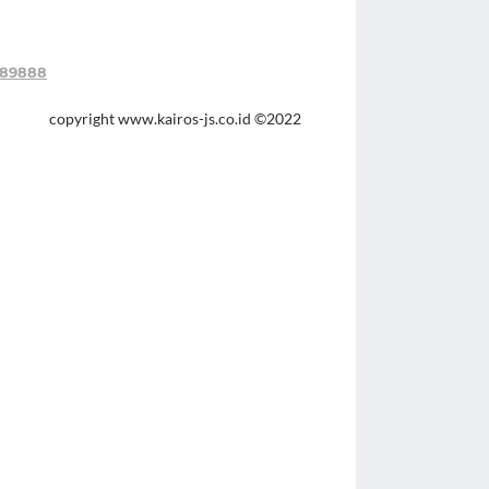
89888
copyright www.kairos-js.co.id
©2022