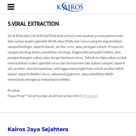
BERANDA
TENTANG KAMI
5.VIRAL EXTRACTION
PRODUK
Viral Ekstraksi (Viral RNA/DNA Extraction) merupakan proses pemurnian
SUPLIER
dan isolasi materi genetik (RNA atau DNA) dari virus yang terdapat dalam
sampel biologis, seperti darah, air liur, urin, atau jaringan tubuh. Proses ini
HUBUNGI KAMI
sangat penting dalam penelitian virologi, diagnostik penyakit infeksi, dan
pengembangan vaksin atau terapi berbasis virus. Teknik ini digunakan untuk
KARIR
memisahkan materi genetik virus dari komponen lain dalam sampel, seperti
sel, protein, dan kontaminan, sehingga memungkinkan untuk analisis lebih
SUPPORT
lanjut, seperti deteksi virus, sekuensing genom, atau penelitian lebih
mendalam mengenai mekanisme infeksi.
CUSTOMER ZONE
Produk:
FavorPrep™ Viral Nucleic Acid Extraction Kit II
(Protokol)
Kairos Jaya Sejahtera