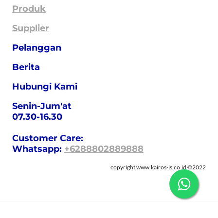
Produk
Supplier
Pelanggan
Berita
Hubungi Kami
Senin-Jum'at
07.30-16.30
Customer Care:
Whatsapp
:
+6288802889888
copyright www.kairos-js.co.id
©2022